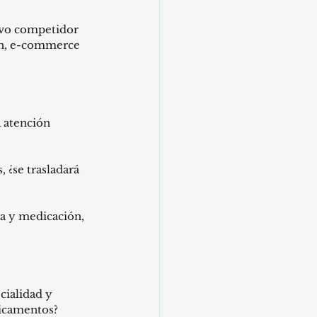
evo competidor 
ech, e-commerce 
 atención 
 ¿se trasladará 
ta y medicación, 
cialidad y 
dicamentos?