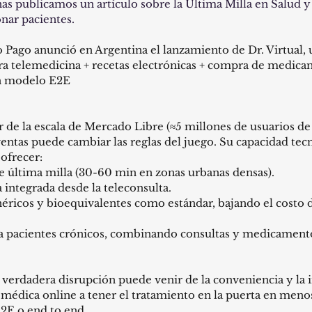
s publicamos un artículo sobre la Ultima Milla en Salud y
onar pacientes.
Pago anunció en Argentina el lanzamiento de Dr. Virtual, u
ra telemedicina + recetas electrónicas + compra de medica
n modelo E2E
 de la escala de Mercado Libre (≈5 millones de usuarios de 
ventas puede cambiar las reglas del juego. Su capacidad tec
 ofrecer:
 de última milla (30-60 min en zonas urbanas densas).
ca integrada desde la teleconsulta.
néricos y bioequivalentes como estándar, bajando el costo d
para pacientes crónicos, combinando consultas y medicament
a verdadera disrupción puede venir de la conveniencia y la i
 médica online a tener el tratamiento en la puerta en menos
2E o end to end.