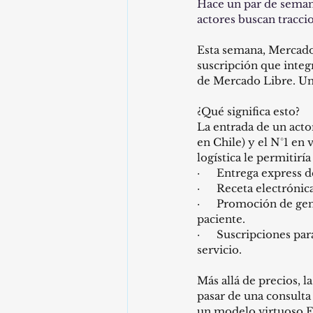
Hace un par de semana
actores buscan tracci
Esta semana, Mercado 
suscripción que integ
de Mercado Libre. U
¿Qué significa esto?
La entrada de un actor
en Chile) y el N°1 en 
logística le permitiría
·      Entrega express
·      Receta electróni
·      Promoción de ge
paciente.
·      Suscripciones 
servicio.
Más allá de precios, l
pasar de una consulta
un modelo virtuoso E