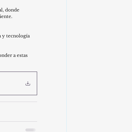
al, donde 
iente.
 y tecnología 
nder a estas 