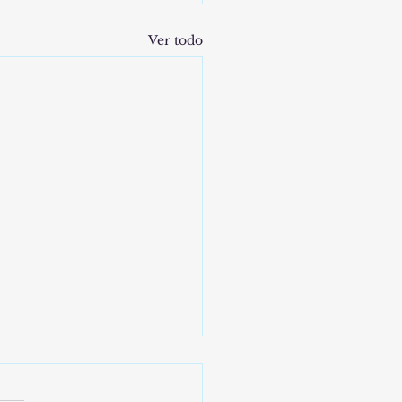
Ver todo
ey ha Muerto, Viva el rey