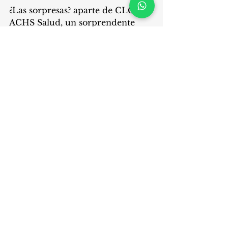
¿Las sorpresas? aparte de CLC y 
ACHS Salud, un sorprendente 
Examedi liderando redes 
ambulatorias y la "nueva" Maicao 
en Farmacias, el nuevo integrante 
de la categoría. Ojo ahí que 
Farmacias Ahumada se está re 
agrupando después de la salida 
de Walgreens Boots Alliance.
Marketing Health 2023
.pdf
Descargar PDF • 761KB