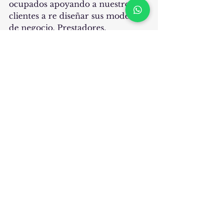
ocupados apoyando a nuestros 
clientes a re diseñar sus modelos 
de negocio. Prestadores, 
distribuidores, agrupaciones de 
profesionales, laboratorios, starts 
up… todos viendo una enorme 
oportunidad.
Mercado Sept 24
.pdf
Descargar PDF • 730KB