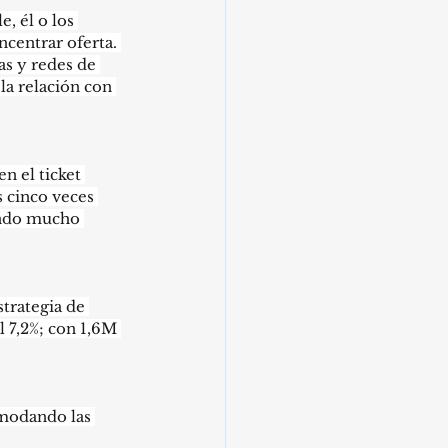
, él o los 
centrar oferta. 
as y redes de 
la relación con 
n el ticket 
 cinco veces 
endo mucho 
trategia de 
l 7,2%; con 1,6M 
modando las 