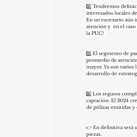
2️⃣ Tendremos definici
interesados locales d
En un escenario aún i
atención y  en el caso
la PUC? 
3️⃣ El segmento de pac
promedio de atención 
mayor. Ya son varios 
desarrollo de estrateg
4️⃣ Los seguros compl
captación. El 2024 cre
de pólizas emitidas y
👉 En definitiva ser
piezas.