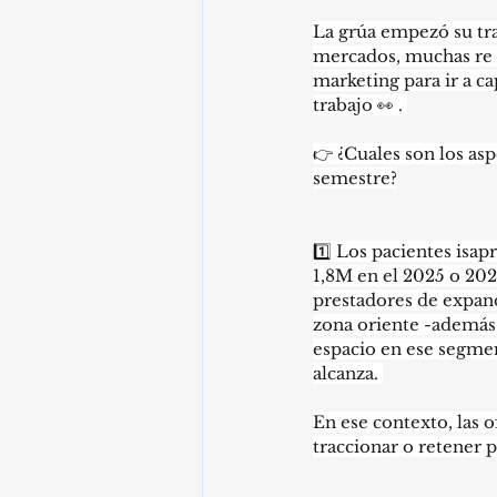
La grúa empezó su tr
mercados, muchas re 
marketing para ir a c
trabajo 👀 . 
👉 ¿Cuales son los as
semestre?
1️⃣ Los pacientes isa
1,8M en el 2025 o 20
prestadores de expand
zona oriente -además
espacio en ese segmen
alcanza. 
En ese contexto, las o
traccionar o retener p