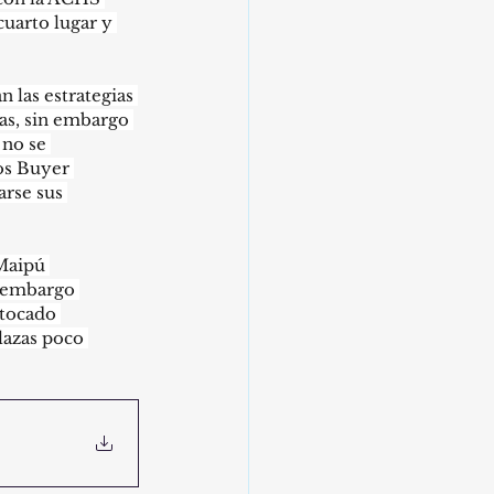
uarto lugar y 
las estrategias 
s, sin embargo 
no se 
os Buyer 
arse sus 
Maipú 
 embargo 
 tocado 
lazas poco 