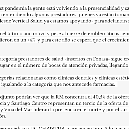
t pandemia la gente está volviendo a la presencialidad y sa
án entendiendo algunos prestadores quienes ya están tomand
desde Vertical Salud ya estamos apoyando- para adelantarse
 el último año móvil y pese al cierre de emblemáticos centr
ieron en un +4%  y para este año se espera que el crecimien
ategoría prestadores de salud -inscritos en Fonasa- sigue cr
lugar en el número de bocas de atención privadas, llegando
orías relacionadas como clínicas dentales y clínicas estéti
 igualando a la categoría que nos antecede farmacias.  
adjunto podrán ver que la RM concentra el 40,5% de la ofert
a y Santiago Centro representan un tercio de la oferta de
y Viña del Mar lideran la presencia en el norte y por el sur 
ón.
ntegramédica y UC CHRISTUS aparecen en 1er y 2do lugar, 