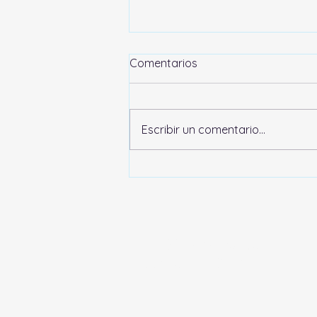
Atributos de Marca
Comentarios
Hace unos días publiqué una
reflexión sobre una pregunta
que muchos se hacen: ¿Por
Escribir un comentario...
qué Coca-Cola sigue
invirtiendo millones en
publicidad si ya es la marca
más conocida del mundo? La
respuesta era sim
© 2026 Vertical Salud
Santiago - Chile