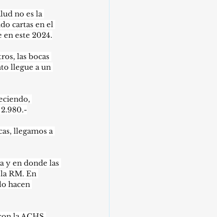
lud no es la 
o cartas en el 
 en este 2024.
os, las bocas 
to llegue a un 
eciendo, 
 2.980.-
cas, llegamos a 
a y en donde las 
 la RM. En 
lo hacen 
con la ACHS 